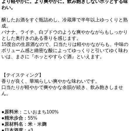
より軽やかに。より爽やかに。飲み飽きしないホッとする味
わい。
醸したお酒をすぐ瓶詰めし、冷蔵庫で半年以上ゆっくりと熟
成。
バナナ、ライチ、白ブドウのような爽やかながらもしっかり
とした奥行きのある香りを感じます。
15度台の生原酒なので、口当たりは軽やかながらも、中味の
ボリューム感と緻密な酸によってゆっくりと引いてゆく味わ
いは、まさに『ホッとやすらぐ酒』といえます。
【テイスティング】
香りが良く、華鳩らしい爽やかな味わいです。
口当たりが軽やかで爽やかな余韻が続き、飲み飽きしませ
ん。
●
原料米
：こいおまち100%
●
精米歩合
：55%
●
原材料名
：
米
・米
麹
●
日本酒度
：+3