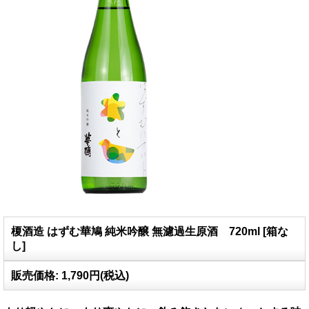
榎酒造 はずむ華鳩 純米吟醸 無濾過生原酒 720ml
[
箱な
し
]
販売価格
:
1,790円
(税込)