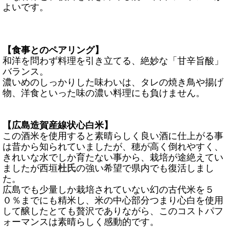
よいです。
【食事とのペアリング】
和洋を問わず料理を引き立てる、絶妙な「甘辛旨酸」
バランス。
濃いめのしっかりした味わいは、タレの焼き鳥や揚げ
物、洋食といった味の濃い料理にも負けません。
【広島造賀産線状心白米】
この酒米を使用すると素晴らしく良い酒に仕上がる事
は昔から知られていましたが、穂が高く倒れやすく、
きれいな水でしか育たない事から、栽培が途絶えてい
ましたが西垣
杜氏
の強い希望で県内でも復活しまし
た。
広島でも少量しか栽培されていない幻の古代米を５
０％までにも精米し、米の中心部分つまり心白を使用
して醸したとても贅沢でありながら、このコストパフ
ォーマンスは素晴らしく感動的です。