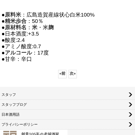
●
原料米
：広島造賀産線状心白米100%
●
精米歩合
：50％
●
原材料名
：
米
・米
麹
●日本酒度:+3.5
●酸度:2.4
●アミノ酸度:0.7
●
アルコール
：17度
●甘辛：辛口
«
前
次
»
スタッフ
スタッフブログ
日本酒用語
プライバシーポリシー