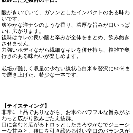
飲みごたえ抜群の辛口。
酸がきいていて、ガツンとしたインパクトのある味わ
いです。
爽やかな洋ナシのような香り、濃厚な旨みが口いっぱ
いに広がります。
後味はキレの良い酸と辛みが全体をまとめ、飲み飽き
させません。
力強いボディながら繊細なキレを併せ持ち、複雑で奥
行きのある味わいが楽しめます。
栽培が難しく収量の少ない線状心白米を贅沢に50％ま
で磨き上げた、希少な一本です。
【テイスティング】
非常に上品でありながら、お米のパワフルな旨みがぶ
わっと広がり飲みごたえ抜群。
口に含むと広がるトロッとしたまろやかなでジューシ
ーな甘みと、後口を引き締める鋭い辛口のバランスが