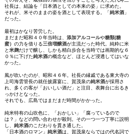
社長は、結論を「日本酒としての本来の姿」に求めた。
それが、米そのままの姿を酒として表現する。「
純米酒
」
だった。
最初はかなり苦労した。
まだまだ昭和４０年当時は、
添加アルコール
や
糖類(糖
蜜）
の力を借りる
三倍増醸酒
が主流だった時代。純粋に米
と
米麹
だけで醸し、しかも精白歩合を当時では画期的な６
０％に下げた
純米酒
の概念など、ほとんど浸透してはいな
かった。
風が吹いたのが、昭和４６年。社長の縁戚である東大寺の
上司海雲管長の就任披露宴に、賀茂泉の
純米酒
が採用さ
れ、多くの客が「おいしい酒だ」と注目、表舞台に出るき
っかけとなった。
それでも、広島ではまだまだ時間がかかった。
純米特有の山吹色に、「おかしい」「腐っているので
は？」などの問い合わせが殺到。その一つ一つ丁寧に説明
し、
純米酒
のこだわりを貫き通した。
「日本酒のロマン」
純米酒
は、賀茂泉ならではの代名詞で