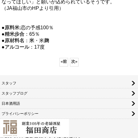
なってほしい」と願いが込められているそうです。
（JA福山市のHPより引用）
●
原料米
:恋の予感100％
●
精米歩合
：65％
●
原材料名
：
米
・米
麹
●
アルコール
：17度
«
前
次
»
スタッフ
スタッフブログ
日本酒用語
プライバシーポリシー