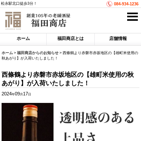
松永駅北口徒歩3分！
084-934-1236
ホーム
福田商店とは
店舗情報
ホーム
>
福田商店からのお知らせ
>
西條鶴より赤磐市赤坂地区の【雄町米使用の
秋あがり】が入荷いたしました！
西條鶴より赤磐市赤坂地区の【雄町米使用の秋
あがり】が入荷いたしました！
2024
09
17
年
月
日