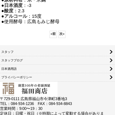
●
原材料名
：
米
・米
麹
●
日本酒度
：-3
●
酸度
：2.3
●
アルコール
：15度
●使用酵母：広島もみじ酵母
«
前
次
»
スタッフ
スタッフブログ
日本酒用語
プライバシーポリシー
〒729-0111 広島県福山市今津町3番地3
TEL：084-934-1236 FAX：084-934-8843
営業時間：9:00〜19：30
定休日：日曜・祝日（※時期によって変動する場合がありま