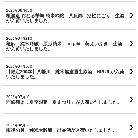
2026
08
03
年
月
日
榎酒造 おどる華鳩 純米吟醸 八反錦 活性にごり 生酒
が入荷いたしました。
2026
07
21
年
月
日
亀齢 純米吟醸 原形精米 migaki 萌えいぶき 生酒
が入荷いたしました。
2026
07
10
年
月
日
【限定200本】八幡川 純米無濾過生原酒 HISUI が入荷
いたしました。
2026
07
10
年
月
日
西條鶴より夏季限定「夏まつり」が入荷いたしました。
2026
06
18
年
月
日
雨後の月 純米大吟醸 出品酒が入荷いたしました。