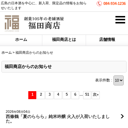
広島の日本酒を中心に、新入荷、限定品の情報をお知ら
084-934-1236
せいたします
ホーム
福田商店とは
店舗情報
ホーム
>
福田商店からのお知らせ
福田商店からのお知らせ
表示件数 :
...
1
2
3
4
5
6
51
次
»
2026
08
04
年
月
日
西條鶴「夏のららら」純米吟醸 火入が入荷いたしまし
た。