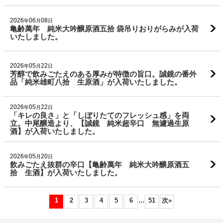
2026
06
08
年
月
日
亀齢萬年 純米大吟醸原酒五拾 袋吊りおりがらみが入荷
いたしました。
2026
05
22
年
月
日
芳醇で飲みごたえのある厚みが特徴の旨口。誠鏡の番外
品「純米雄町八拾 生原酒」が入荷いたしました。
2026
05
22
年
月
日
「キレの良さ」と「しぼりたてのフレッシュ感」を両
立。中尾醸造より、【誠鏡 純米超辛口 無濾過生原
酒】が入荷いたしました。
2026
05
20
年
月
日
飲みごたえ抜群の辛口【亀齢萬年 純米大吟醸原酒五
拾 生酒】が入荷いたしました。
...
1
2
3
4
5
6
51
次
»